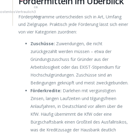
Fördermitteln im Überblick
ca.
ostenlos
Vertraulich
3
Förderprogramme unterscheiden sich in Art, Umfang
Min.
und Zielgruppe. Praktisch jede Förderung lässt sich einer
von vier Kategorien zuordnen:
Zuschüsse:
Zuwendungen, die nicht
zurückgezahlt werden müssen – etwa der
Gründungszuschuss für Gründer aus der
Arbeitslosigkeit oder das EXIST-Stipendium für
Hochschulgründungen. Zuschüsse sind an
Bedingungen geknüpft und meist zweckgebunden.
Förderkredite:
Darlehen mit vergünstigten
Zinsen, langen Laufzeiten und tilgungsfreien
Anlaufjahren, in Deutschland vor allem über die
KfW. Häufig übernimmt die KfW oder eine
Bürgschaftsbank einen Großteil des Ausfallrisikos,
was die Kreditzusage der Hausbank deutlich