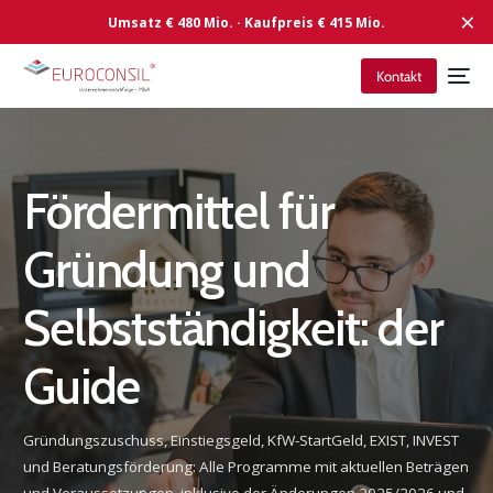
×
Kontakt:
sebastian.goering@euroconsil.de
Kontakt
Fördermittel für
Gründung und
Selbstständigkeit: der
Guide
Gründungszuschuss, Einstiegsgeld, KfW-StartGeld, EXIST, INVEST
und Beratungsförderung: Alle Programme mit aktuellen Beträgen
und Voraussetzungen, inklusive der Änderungen 2025/2026 und