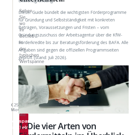
Existenzgründung.
Sehen
Dieser Guide bündelt die wichtigsten Förderprogramme
Sie,
für Gründung und Selbstständigkeit mit konkreten
wo
Beträgen, Voraussetzungen und Fristen – vom
Ihr
Gründungszuschuss der Arbeitsagentur über die KfW-
Betrieb
Förderkredite bis zur Beratungsförderung des BAFA. Alle
in
der
Angaben sind gegen die offiziellen Programmseiten
typischen
geprüft (Stand: Juli 2026).
Wertspanne
liegt.
WERTSPANNE
IM
MITTELSTAND
IHR
BEREICH?
€ 25
€
Mio+
0,5
Mio
Wertspanne
1. Die vier Arten von
→
ermitteln