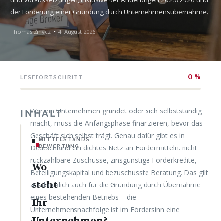
der Förderung einer Gründung durch Unternehmensübernahme.
Thomas Zinycz
4. August 2026
0 %
LESEFORTSCHRITT
Wer ein Unternehmen gründet oder sich selbstständig
INHALT
macht, muss die Anfangsphase finanzieren, bevor das
Geschäft sich selbst trägt. Genau dafür gibt es in
MITTELSTANDS-
Deutschland ein dichtes Netz an Fördermitteln: nicht
BEWERTUNG
rückzahlbare Zuschüsse, zinsgünstige Förderkredite,
Wo
Beteiligungskapital und bezuschusste Beratung. Das gilt
steht
ausdrücklich auch für die Gründung durch Übernahme
eines bestehenden Betriebs – die
Ihr
Unternehmensnachfolge ist im Fördersinn eine
Unternehmen?